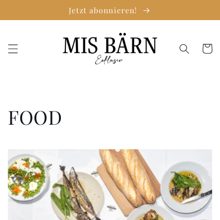
Direkt
Jetzt abonnieren!
zum
Inhalt
Warenko
FOOD