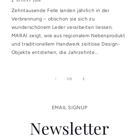
4. AUGUST 2026
Zehntausende Felle landen jährlich in der
Verbrennung – obschon sie sich zu
wunderschönem Leder verarbeiten liessen.
MARAI zeigt, wie aus regionalem Nebenprodukt
und traditionellem Handwerk zeitlose Design-
Objekte entstehen, die Jahrzehnte...
von
1
/
3
EMAIL SIGNUP
Newsletter