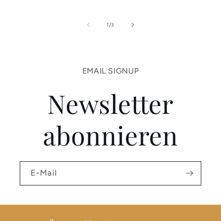
von
1
/
3
EMAIL SIGNUP
Newsletter
abonnieren
E-Mail