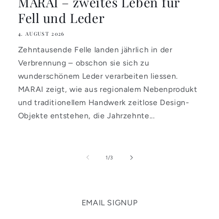
MARAI – zweites Leben für
Fell und Leder
4. AUGUST 2026
Zehntausende Felle landen jährlich in der
Verbrennung – obschon sie sich zu
wunderschönem Leder verarbeiten liessen.
MARAI zeigt, wie aus regionalem Nebenprodukt
und traditionellem Handwerk zeitlose Design-
Objekte entstehen, die Jahrzehnte...
von
1
/
3
EMAIL SIGNUP