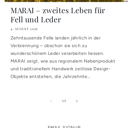
MARAI – zweites Leben für
Fell und Leder
4. AUGUST 2026
Zehntausende Felle landen jährlich in der
Verbrennung – obschon sie sich zu
wunderschönem Leder verarbeiten liessen.
MARAI zeigt, wie aus regionalem Nebenprodukt
und traditionellem Handwerk zeitlose Design-
Objekte entstehen, die Jahrzehnte...
von
1
/
3
EMAIL SIGNUP