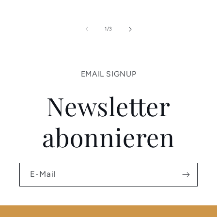
von
1
/
3
EMAIL SIGNUP
Newsletter
abonnieren
E-Mail