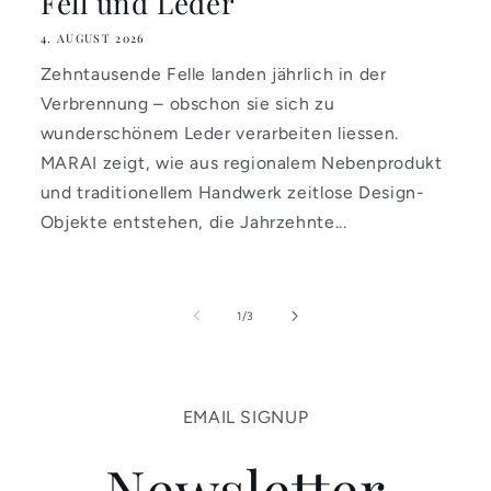
Fell und Leder
4. AUGUST 2026
Zehntausende Felle landen jährlich in der
Verbrennung – obschon sie sich zu
wunderschönem Leder verarbeiten liessen.
MARAI zeigt, wie aus regionalem Nebenprodukt
und traditionellem Handwerk zeitlose Design-
Objekte entstehen, die Jahrzehnte...
von
1
/
3
EMAIL SIGNUP
Newsletter